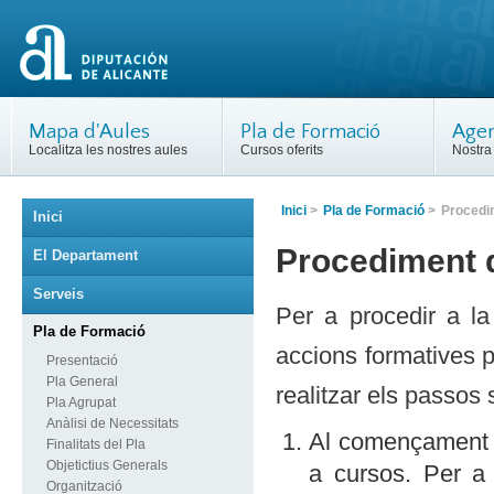
Mapa d'Aules
Pla de Formació
Agen
Localitza les nostres aules
Cursos oferits
Nostra 
Inici
>
Pla de Formació
>
Procedim
Inici
Procediment d
El Departament
Serveis
Per a procedir a la 
Pla de Formació
accions formatives 
Presentació
Pla General
realitzar els passos
Pla Agrupat
Anàlisi de Necessitats
Al començament d
Finalitats del Pla
Objetictius Generals
a cursos. Per a 
Organització