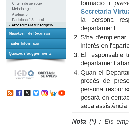
formació i
prese
Criteris de selecció
Metodologia
Secretaria Virtu
Avaluació
la persona re
Participació Sindical
Procediment d'Inscripció
departament.
Magatzem de Recursos
S'ha d'emplenar 
Tauler Informatiu
interés en l'apart
Queixes i Suggeriments
El responsable tr
departament abans
Quan el Departam
procés de prese
persona responsa
posarà en contac
seua assistència.
Nota (*) :
Els emple