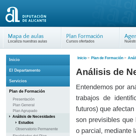
Mapa de aulas
Plan Formación
Agen
Localiza nuestras aulas
Cursos ofertados
Nuestr
Inicio
>
Plan de Formación
>
Anál
Inicio
Análisis de 
El Departamento
Servicios
Entendemos por anál
Plan de Formación
trabajos de identi
Presentación
Plan General
futuros) que afectan
Plan Agrupado
Análisis de Necesidades
son previsibles que 
Estudios
Observatorio Permanente
o parcial, mediante 
Finalidades del Plan