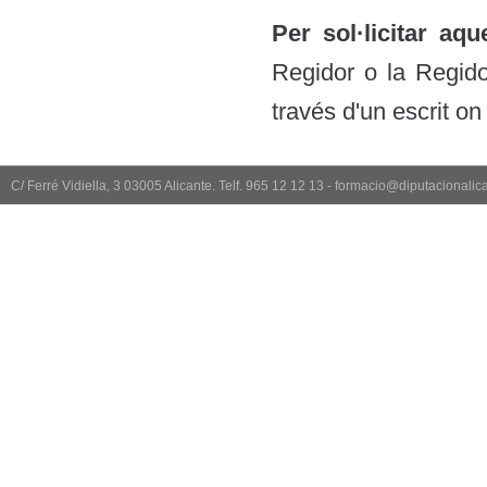
Per sol·licitar aq
Regidor o la Regido
través d'un escrit o
C/ Ferré Vidiella, 3 03005 Alicante. Telf. 965 12 12 13 - formacio@diputacionali