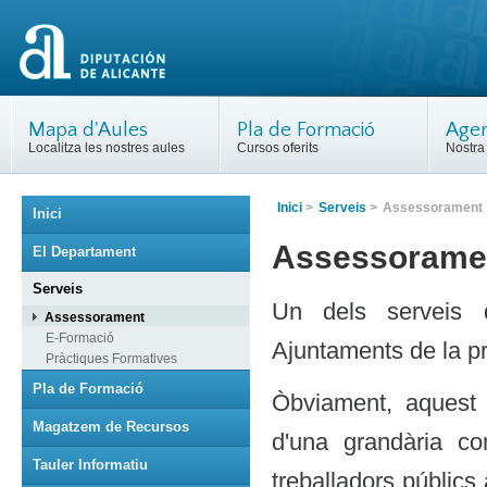
Mapa d'Aules
Pla de Formació
Agen
Localitza les nostres aules
Cursos oferits
Nostra 
Inici
>
Serveis
>
Assessorament
Inici
Assessorame
El Departament
Serveis
Un dels serveis 
Assessorament
E-Formació
Ajuntaments de la p
Pràctiques Formatives
Pla de Formació
Òbviament, aquest 
Magatzem de Recursos
d'una grandària c
Tauler Informatiu
treballadors públics