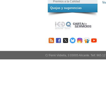
Premios a la Calidad
Vo
Quejas y sugerencias
C/ Ferré Vidiella, 3 03005 Alicante. Telf. 965 