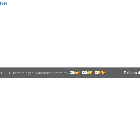
lver
Política 
12 12 13 - formacio@diputacionalicante.es