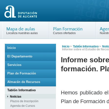
Mapa de aulas
Plan Formación
Agen
Localiza nuestras aulas
Cursos ofertados
Nuestr
Inicio
>
Tablón Informativo
>
Noti
Inicio
Informe sobre el Estudio de Nece
El Departamento
Informe sobre
Servicios
formación. P
Plan de Formación
Almacén de Recursos
Tablón Informativo
Hemos publicado el
Noticias
Plan de Formación de
Plazos de Inscripción
Agenda de Cursos