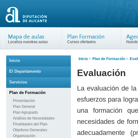
Mapa de aulas
Plan Formación
Agen
Localiza nuestras aulas
Cursos ofertados
Nuestr
Inicio
>
Plan de Formación
>
Eval
Inicio
Evaluación
El Departamento
Servicios
La evaluación de la
Plan de Formación
esfuerzos para logra
Presentación
Plan General
una formación que
Plan Agrupado
Análisis de Necesidades
necesidades de form
Finalidades del Plan
Objetivos Generales
adecuadamente (pr
Organización