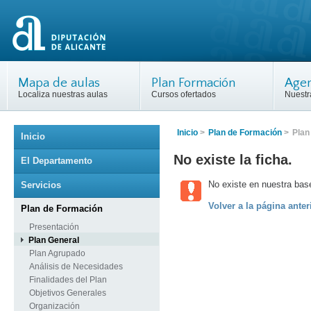
Mapa de aulas
Plan Formación
Agen
Localiza nuestras aulas
Cursos ofertados
Nuestr
Inicio
>
Plan de Formación
>
Plan
Inicio
No existe la ficha.
El Departamento
No existe en nuestra base
Servicios
Volver a la página anter
Plan de Formación
Presentación
Plan General
Plan Agrupado
Análisis de Necesidades
Finalidades del Plan
Objetivos Generales
Organización