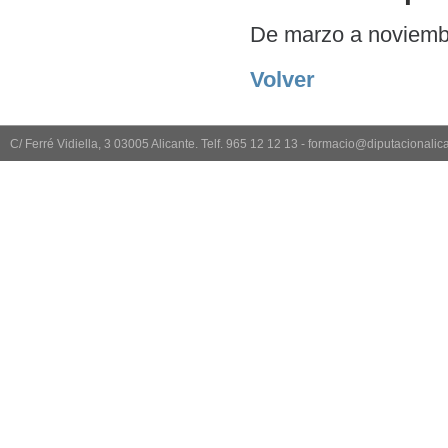
De marzo a noviemb
Volver
C/ Ferré Vidiella, 3 03005 Alicante. Telf. 965 12 12 13 - formacio@diputacionali