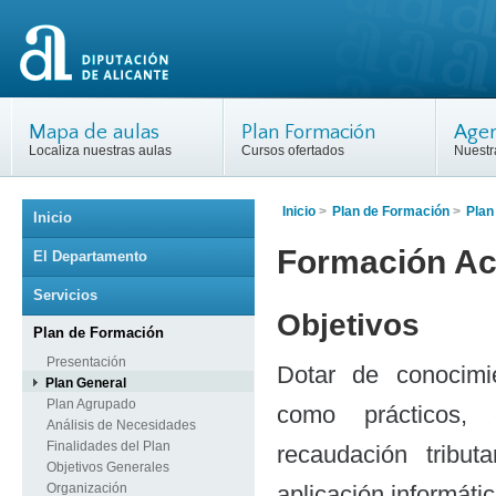
Mapa de aulas
Plan Formación
Agen
Localiza nuestras aulas
Cursos ofertados
Nuestr
Inicio
>
Plan de Formación
>
Plan
Inicio
Formación Ac
El Departamento
Servicios
Objetivos
Plan de Formación
Presentación
Dotar de conocimie
Plan General
Plan Agrupado
como prácticos,
Análisis de Necesidades
Finalidades del Plan
recaudación tribu
Objetivos Generales
Organización
aplicación informát