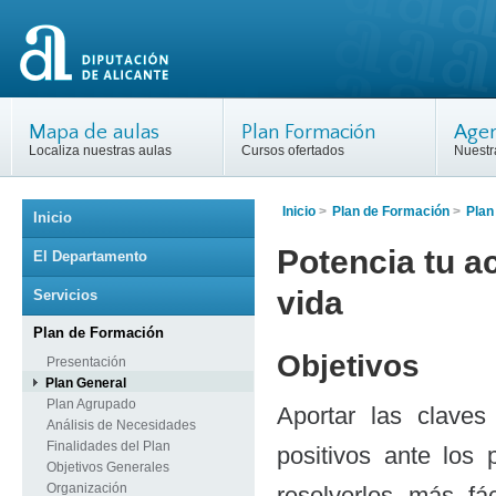
Mapa de aulas
Plan Formación
Agen
Localiza nuestras aulas
Cursos ofertados
Nuestr
Inicio
>
Plan de Formación
>
Plan
Inicio
Potencia tu ac
El Departamento
vida
Servicios
Plan de Formación
Objetivos
Presentación
Plan General
Plan Agrupado
Aportar las clave
Análisis de Necesidades
Finalidades del Plan
positivos ante los
Objetivos Generales
Organización
resolverlos más fá