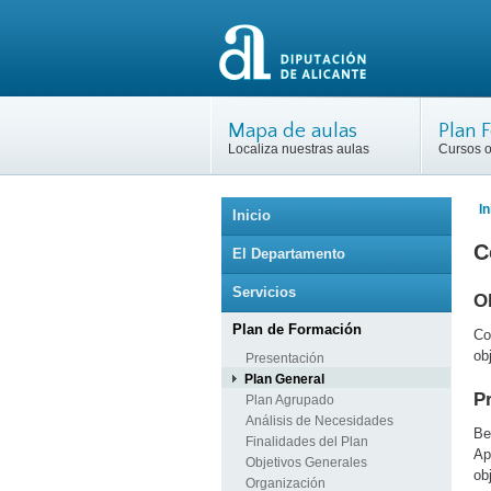
Mapa de aulas
Plan 
Localiza nuestras aulas
Cursos o
In
Inicio
C
El Departamento
Servicios
O
Plan de Formación
Co
ob
Presentación
Plan General
P
Plan Agrupado
Análisis de Necesidades
Be
Finalidades del Plan
Ap
Objetivos Generales
ob
Organización