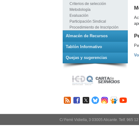
Criterios de selección
M
Metodología
Evaluación
Ac
Participación Sindical
ap
Procedimiento de Inscripción
Pe
Almacén de Recursos
Pe
Tablón Informativo
Vo
Quejas y sugerencias
C/ Ferré Vidiella, 3 03005 Alicante. Telf. 965 