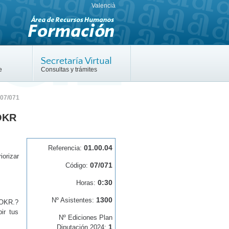
Valencià
Secretaría Virtual
e
Consultas y trámites
07/071
 OKR
01.00.04
Referencia:
orizar
07/071
Código:
0:30
Horas:
1300
Nº Asistentes:
 OKR.?
ir tus
Nº Ediciones Plan
1
Diputación 2024: