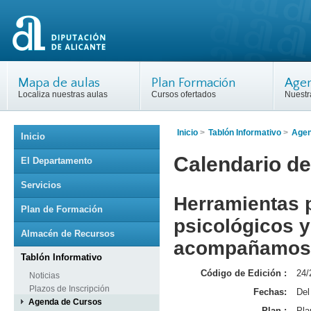
Mapa de aulas
Plan Formación
Agen
Localiza nuestras aulas
Cursos ofertados
Nuestr
Inicio
>
Tablón Informativo
>
Agen
Inicio
Calendario de
El Departamento
Servicios
Herramientas 
Plan de Formación
psicológicos 
Almacén de Recursos
acompañamos
Tablón Informativo
Código de Edición :
24/
Noticias
Plazos de Inscripción
Fechas:
Del
Agenda de Cursos
Plan :
Pla