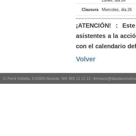
Lunes, dia 24
Clausura
Miercoles, dia 26
¡ATENCIÓN! : Este
asistentes a la acci
con el calendario def
Volver
C/ Ferré Vidiella, 3 03005 Alicante. Telf. 965 12 12 13 - formacio@diputacionali