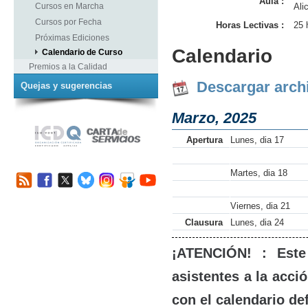
Aula :
Cursos en Marcha
Ali
Cursos por Fecha
Horas Lectivas :
25 
Próximas Ediciones
Calendario
Calendario de Curso
Premios a la Calidad
Descargar arch
Quejas y sugerencias
Marzo, 2025
Apertura
Lunes, dia 17
Martes, dia 18
Viernes, dia 21
Clausura
Lunes, dia 24
¡ATENCIÓN! : Este
asistentes a la acci
con el calendario def