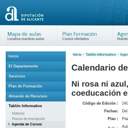
Mapa de aulas
Plan Formación
Agen
Localiza nuestras aulas
Cursos ofertados
Nuestr
Inicio
>
Tablón Informativo
>
Agen
Inicio
Calendario de
El Departamento
Servicios
Ni rosa ni azu
Plan de Formación
coeducación en
Almacén de Recursos
Código de Edición :
24/
Tablón Informativo
Fechas:
Del
Noticias
Plan :
Pla
Plazos de Inscripción
Agenda de Cursos
Aul